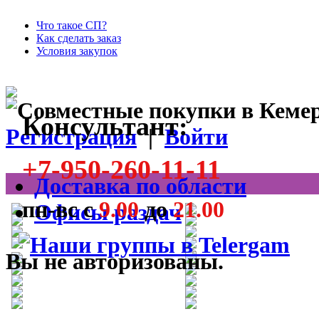
Что такое СП?
Как сделать заказ
Условия закупок
Консультант:
Регистрация
|
Войти
+7-950-260-11-11
Доставка по области
пн-вс с
9.00
до
21.00
Офисы раздач
Вы не авторизованы.