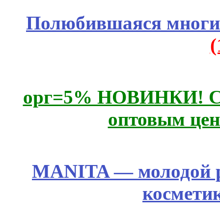
Полюбившаяся многим
орг=5% НОВИНКИ! CLE
оптовым цен
MANITA — молодой р
космети