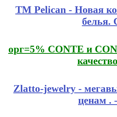
ТМ Pelican - Новая к
белья.
орг=5% CONTE и CONTE
качеств
Zlatto-jewelry - мега
ценам .