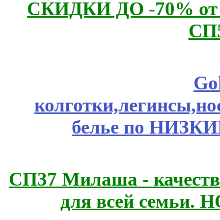
СКИДКИ ДО -70% о
СП
Go
колготки,легинсы,н
белье по НИЗКИ
СП37 Милаша - качеств
для всей семьи. 