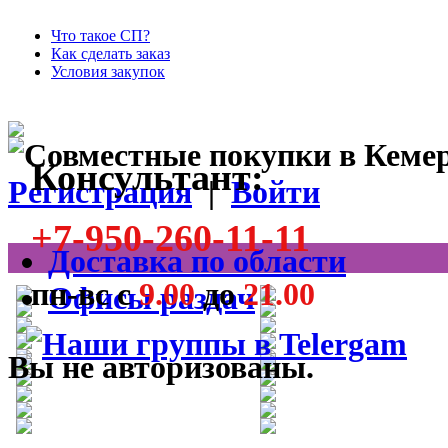
Что такое СП?
Как сделать заказ
Условия закупок
Консультант:
Регистрация
|
Войти
+7-950-260-11-11
Доставка по области
пн-вс с
9.00
до
21.00
Офисы раздач
Вы не авторизованы.