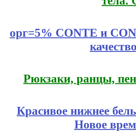
тела.
орг=5% CONTE и CONTE
качеств
Рюкзаки, ранцы, пе
Красивое нижнее бел
Новое врем