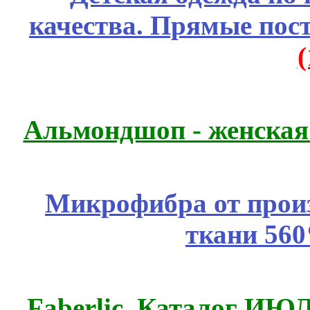
качества. Прямые пос
Альмондшоп - женская
Микрофибра от прои
ткани 56
Faberlic. Каталог ИЮ