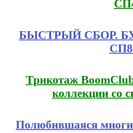
СП
БЫСТРЫЙ СБОР. БУТИ
СП8
Трикотаж BoomClub
коллекции со с
Полюбившаяся многим