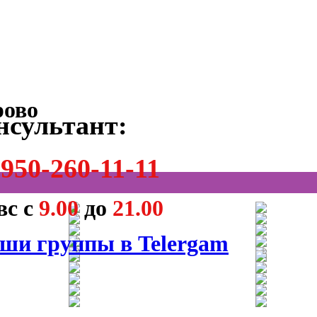
нсультант:
950-260-11-11
вс с
9.00
до
21.00