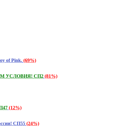
y of Pink.
(69%)
ТАЕМ УСЛОВИЯ! СП2
(81%)
СП47
(12%)
ссии! СП55
(24%)