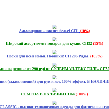
Альмондшоп - нижнее белье! СП1
(10%)
Широкий ассортимент товаров для кухни. СП32
(15%)
Носки для всей семьи. Новинки! СП 206 Ряды.
(105%)
ыни на резинке от 290 руб от СУЛЕЙМАН-ТЕКСТИЛЬ. СП5
ещин (заживляющий) для рук и ног. 100% эффект. В НАЛИЧИИ
СЕМЕНА В НАЛИЧИИ СП64
(100%)
SIC - высокотехнологичная одежда для фитнеса и активн